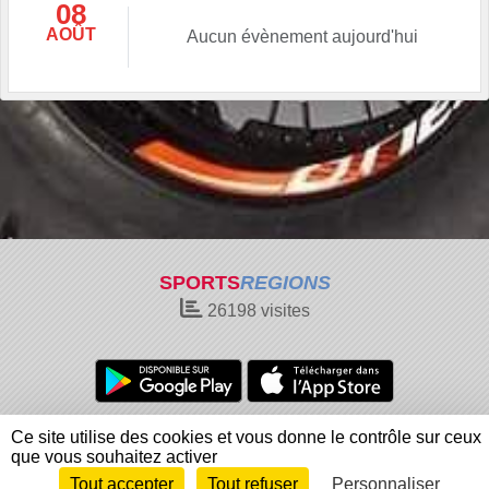
08
AOÛT
Aucun évènement aujourd'hui
SPORTS
REGIONS
26198
visites
Charte cookies
Gestion des cookies
Ce site utilise des cookies et vous donne le contrôle sur ceux
Informations légales
Signaler un contenu inapproprié
que vous souhaitez activer
Tout accepter
Tout refuser
Personnaliser
Envie de participer ?
Connexion