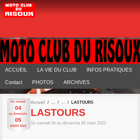
Panneau de gestion des cookies
ACCUEIL
LA VIE DU CLUB
INFOS PRATIQUES
Contact
PHOTOS
ARCHIVES
Du
samedi
Accueil
LASTOURS
04
LASTOURS
au
dimanche
05
Du
samedi
04
au
dimanche
05
mars
2023
MARS
2023